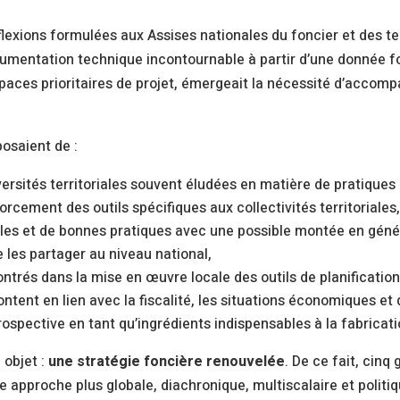
flexions formulées aux Assises nationales du foncier et des ter
entation technique incontournable à partir d’une donnée fo
aces prioritaires de projet, émergeait la nécessité d’accomp
posaient de :
versités territoriales souvent éludées en matière de pratiques 
orcement des outils spécifiques aux collectivités territoriales
les et de bonnes pratiques avec une possible montée en génér
e les partager au niveau national,
ntrés dans la mise en œuvre locale des outils de planificatio
frontent en lien avec la fiscalité, les situations économiques 
ective en tant qu’ingrédients indispensables à la fabrication
 objet :
une stratégie foncière renouvelée
. De ce fait, cinq
e approche plus globale, diachronique, multiscalaire et politiq