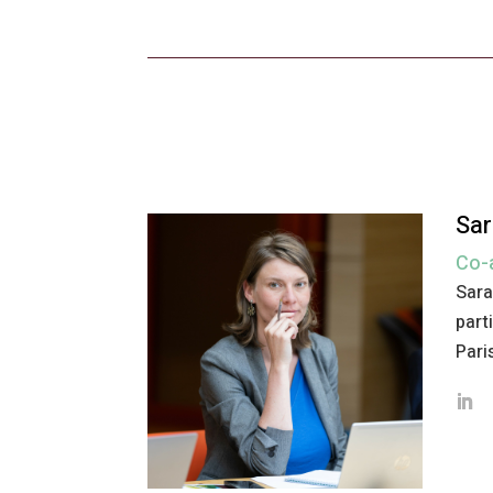
Sa
Co-
Sara
part
Paris