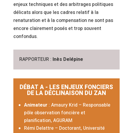
enjeux techniques et des arbitrages politiques
délicats alors que les cadres relatif à la
renaturation et à la compensation ne sont pas
encore clairement posés et trop souvent
confondus.
RAPPORTEUR :
Inès Delépine
DÉBAT A - LES ENJEUX FONCIERS
DE LA DÉCLINAISON DU ZAN
Animateur
: Amaury Krid –
Responsable
pôle observation foncière et
planification, AGURAM
Rémi Delattre – Doctorant, Université