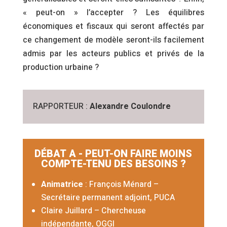
« peut-on » l’accepter ? Les équilibres
économiques et fiscaux qui seront affectés par
ce changement de modèle seront-ils facilement
admis par les acteurs publics et privés de la
production urbaine ?
RAPPORTEUR :
Alexandre Coulondre
DÉBAT A - PEUT-ON FAIRE MOINS
COMPTE-TENU DES BESOINS ?
Animatrice
: François Ménard –
Secrétaire permanent adjoint, PUCA
Claire Juillard – Chercheuse
indépendante, OGGI