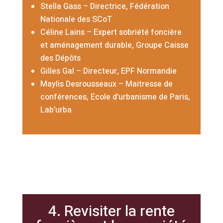
Stella Gass – Directrice,
Fédération
Nationale des SCoT
Céline Lains – Expert sobriété foncière
et aménagement durable, Groupe Caisse
des Dépôts
Gilles Gal – Directeur, EPF Normandie
Maylis Desrousseaux – Maitresse de
conférences, Ecole d’urbanisme de Paris,
Lab’urba
4. Revisiter la rente