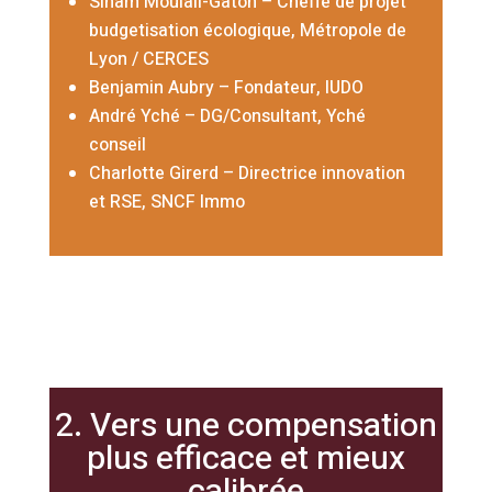
Siham
Moulali-Gaton – Cheffe de projet
budgetisation écologique, Métropole de
Lyon / CERCES
Benjamin Aubry – Fondateur, IUDO
André Yché – DG/Consultant, Yché
conseil
Charlotte Girerd – Directrice innovation
et RSE, SNCF Immo
2. Vers une compensation
plus efficace et mieux
calibrée