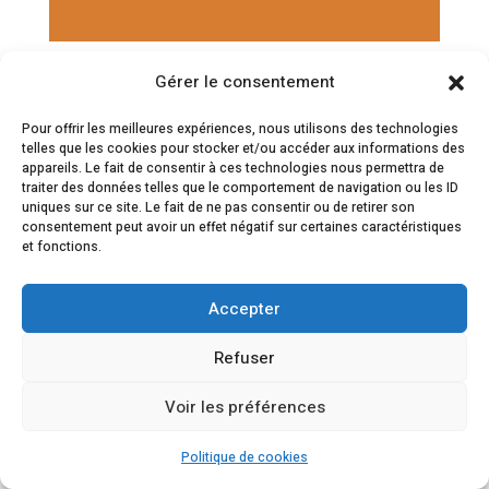
Gérer le consentement
DÉBAT C - DÉVALORISATION ET
REVALORISATION DES
Pour offrir les meilleures expériences, nous utilisons des technologies
PATRIMOINES DANS LES
telles que les cookies pour stocker et/ou accéder aux informations des
TERRITOIRES DÉCROISSANTS
appareils. Le fait de consentir à ces technologies nous permettra de
traiter des données telles que le comportement de navigation ou les ID
uniques sur ce site. Le fait de ne pas consentir ou de retirer son
Animateur
: Louis Michel – Urbaniste,
consentement peut avoir un effet négatif sur certaines caractéristiques
Opteos
et fonctions.
Lise Fourdrignier – doctorante en
aménagement de l’espace et urbanisme,
Accepter
Université Gustave Eiffel, rattachée au
Laboratoire Techniques, Territoires et
Refuser
Sociétés (LATTS, UMR 8134)
Voir les préférences
Samuel Soriano – Directeur général,
Solorem
Politique de cookies
Sylvain Brillet – Directeur général,