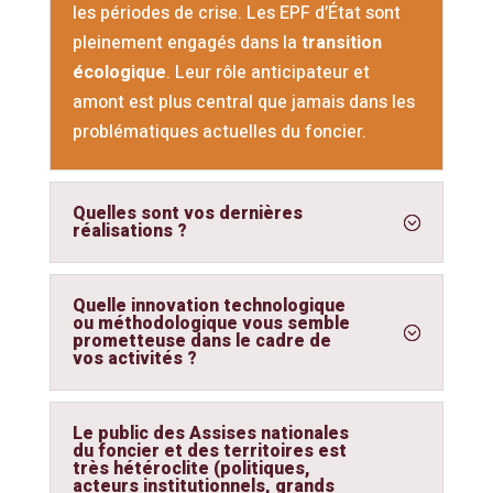
les périodes de crise. Les EPF d’État sont
pleinement engagés dans la
transition
écologique
. Leur rôle anticipateur et
amont est plus central que jamais dans les
problématiques actuelles du foncier.
Quelles sont vos dernières
réalisations ?
Quelle innovation technologique
ou méthodologique vous semble
prometteuse dans le cadre de
vos activités ?
Le public des Assises nationales
du foncier et des territoires est
très hétéroclite (politiques,
acteurs institutionnels, grands