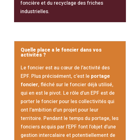
foncière et du recyclage des friches
industrielles.
Quelle place a le foncier dans vos
activités ?
Le foncier est au cœur de l’activité des
EPF. Plus précisément, c’est le
portage
foncier
, fléché sur le foncier déjà utilisé,
qui en est le pivot. Le rôle d’un EPF est de
porter le foncier pour les collectivités qui
ont l’ambition d’un projet pour leur
territoire. Pendant le temps du portage, les
fonciers acquis par l’EPF font l’objet d’une
gestion intercalaire et potentiellement de